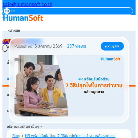
sale@humansoft.co.th
TH
EN
หน้าหลัก
เริ่มใช้งานฟรี
เข้าสู่ระบบ
ฟังก์ชัน
สำหรับธุรกิจ
แหล่งเรียนรู้
5 มกราคม 2569
337
views
Published:
ความรู้ HR
เกี่ยวกับเรา
ราคา
บริการและสินค้าอื่นๆ