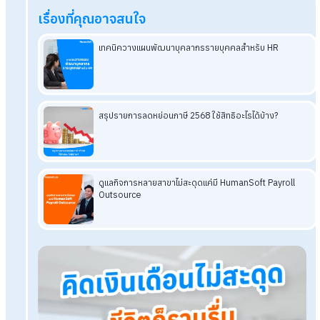
อ่านบทความที่เกี่ยวข้องเพิ่มเติม
ดึงพลังคืนทีม! วิธีรับมือภาวะหมดไฟหลังหยุดยาวสำหรับ HR
รวมแนวคิดสร้างแรงจูงใจในการทำงานที่ดีให้บุคลากรในองค์
เกณฑ์การเลื่อนตำแหน่งงานของพนักงานที่ HR ควรรู้
ปลุก Soft Skills และ Hard Skills ของพนักงานด้วย HRM ใน
องค์กร
6 วิธีง่ายๆ เพื่อสร้างพลังบวก เพียงเริ่มต้นที่ตัวเราเอง
5 วิธีสร้างพลังบวกในการทำงานเป็นคนใหม่ ต้อนรับปี 2023
โปรแกรมเงินเดือน HumanSoft
ทดลองใช้ฟรี 30 วัน
ครบทุกฟังก์ชัน
บริการขึ้นระบบ ฟรี
ไม่มีค่าใช้จ่ายใดๆ ทั้งสิ้น
ยกเลิกเมื่อไหร่ก็ได้