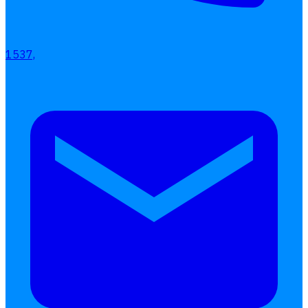
ลางาน
โอที
1537,
เบี้ยขยัน
แบบฟอร์มประเมินพนักงาน
บริการรับทำเงินเดือน
Follow
Human
Soft