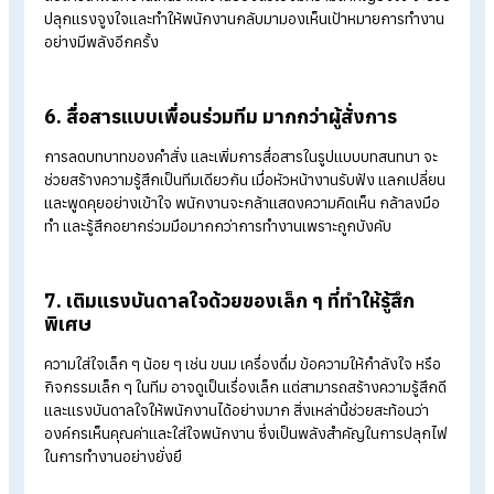
จะเป็นความรู้สึก ความกังวล หรือข้อเสนอแนะในการทำงาน การเปิ
พื้นที่ให้พนักงานได้แสดงความคิดเห็นอย่างอิสระ จะช่วยให้พนักงา
รู้สึกว่าตนเองมีคุณค่าและเป็นส่วนหนึ่งขององค์กร อีกทั้งยังช่วยให
HR มองเห็นปัญหาและความต้องการที่แท้จริงของทีมได้ชัดเจนยิ่งขึ
4. ช่วยพนักงานโฟกัสงานที่ควรทำก่อน–หลังอย่
เหมาะสม
หลังหยุดยาว งานที่ค้างอยู่และงานใหม่อาจถาโถมเข้ามาพร้อมกัน
ทำให้พนักงานรู้สึกสับสนและกดดัน HR และหัวหน้างานควรช่วยจัด
ลำดับความสำคัญของงาน แยกงานเร่งด่วน งานสำคัญ และงานที่
สามารถรอได้ เพื่อให้พนักงานโฟกัสทีละขั้น ลดความเครียด และ
ทำงานได้อย่างมีประสิทธิภาพมากขึ้น
5. ปลุกพลังการทำงานด้วยการทบทวนเป้าหมายอ
ครั้ง