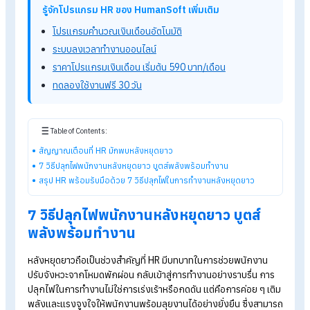
หลัง
วันหยุดยาว
พนักงานอาจกลับมาทำงานตามปกติ แต่ประสิทธิ
และพลังในการทำงานกลับยังไม่ฟื้นเต็มที่ สัญญาณที่ HR มักพบคื
งานเดินช้ากว่าปกติ การตัดสินใจล่าช้า สมาธิในการทำงานลดลง ร
ถึงบรรยากาศในทีมที่เงียบและขาดความกระตือรือร้น บางคนรู้สึก
กดดันกับงานที่สะสม ขณะที่บางคนยังปรับโหมดจากวันหยุดกลับมา
ได้ หาก HR มองข้ามสัญญาณเหล่านี้ อาจส่งผลให้ผลงานโดยรวม
ตกลง และเกิดความ
เหนื่อยล้าสะสม
รู้จักโปรแกรม HR ของ HumanSoft เพิ่มเติม
โปรแกรมคำนวณเงินเดือนอัตโนมัติ
ระบบลงเวลาทำงานออนไลน์
ราคาโปรแกรมเงินเดือน เริ่มต้น 590 บาท/เดือน
ทดลองใช้งานฟรี 30 วัน