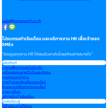
sale@humansoft.co.th
โปรแกรมทำเงินเดือน และบริการงาน HR เพื่อเจ้าของ
SMEs
“
ช่วยดูแลทุกงาน HR ให้คุณมีเวลาเติบโตธุรกิจอย่างสบายใจ
”
ผลิตภัณฑ์
ราคาแพ็กเกจและโปรโมชั่น
เครื่องสแกนลายนิ้วมือและบีคอน
การลงเวลาทำงาน
การคำนวณเงินเดือนออนไลน์
ยื่นและอนุมัติเอกสารออนไลน์
รายงานอื่นๆ
บริการรับทำเงินเดือน
แหล่งเรียนรู้
วิดีโอสอนการใช้งาน