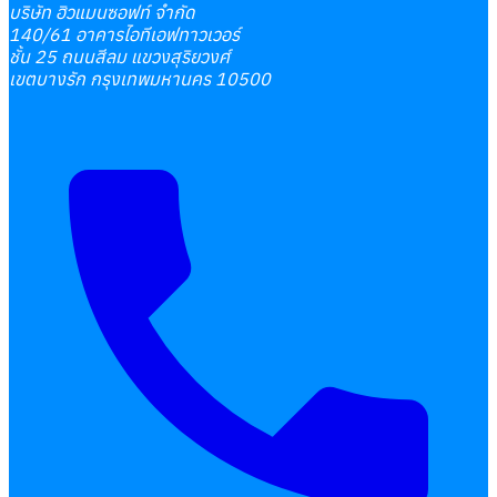
บริษัท ฮิวแมนซอฟท์ จำกัด
140/61 อาคารไอทีเอฟทาวเวอร์
ชั้น 25 ถนนสีลม แขวงสุริยวงศ์
เขตบางรัก กรุงเทพมหานคร 10500
เลือกหัวข้อที่คุณสนใจ
โปรแกรมบริหารงานบุคคล
การคิดเงินเดือน
เอกสารออนไลน์