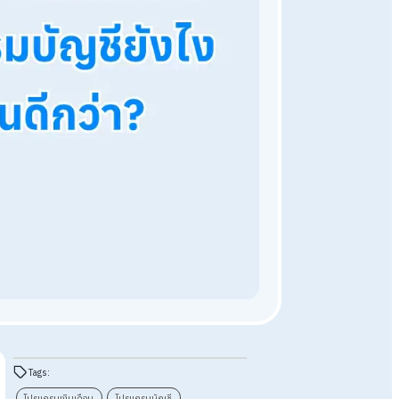
โปรแกรม HR HumanSoft