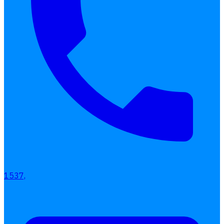
เลือกหัวข้อที่คุณสนใจ
โปรแกรมบริหารงานบุคคล
การคิดเงินเดือน
เอกสารออนไลน์
ลางาน
โอที
เบี้ยขยัน
1537,
แบบฟอร์มประเมินพนักงาน
บริการรับทำเงินเดือน
Follow
Human
Soft