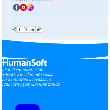
บริษัท ฮิวแมนซอฟท์ จำกัด
140/61 อาคารไอทีเอฟทาวเวอร์
ชั้น 25 ถนนสีลม แขวงสุริยวงศ์
เขตบางรัก กรุงเทพมหานคร 10500