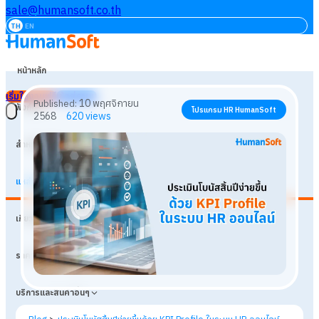
sale@humansoft.co.th
TH
EN
หน้าหลัก
เริ่มใช้งานฟรี
เข้าสู่ระบบ
ฟังก์ชัน
สำหรับธุรกิจ
แหล่งเรียนรู้
10 พฤศจิกายน
Published:
โปรแกรม HR HumanSoft
เกี่ยวกับเรา
2568
620
views
ราคา
บริการและสินค้าอื่นๆ