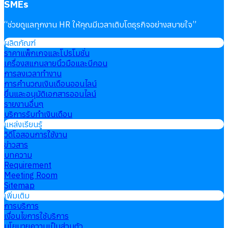
SMEs
“
ช่วยดูแลทุกงาน HR ให้คุณมีเวลาเติบโตธุรกิจอย่างสบายใจ
”
ผลิตภัณฑ์
ราคาแพ็กเกจและโปรโมชั่น
เครื่องสแกนลายนิ้วมือและบีคอน
การลงเวลาทำงาน
การคำนวณเงินเดือนออนไลน์
ยื่นและอนุมัติเอกสารออนไลน์
รายงานอื่นๆ
บริการรับทำเงินเดือน
แหล่งเรียนรู้
วิดีโอสอนการใช้งาน
ข่าวสาร
บทความ
Requirement
Meeting Room
Sitemap
เพิ่มเติม
การบริการ
เงื่อนไขการใช้บริการ
นโยบายความเป็นส่วนตัว