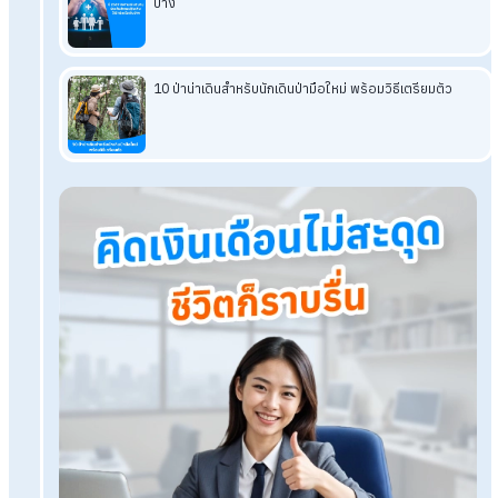
โปรแกรมเงินเดือน HumanSoft
ทดลองใช้ฟรี 30 วัน
ครบทุกฟังก์ชัน
บริการขึ้นระบบ ฟรี
ไม่มีค่าใช้จ่ายใดๆ ทั้งสิ้น
ยกเลิกเมื่อไหร่ก็ได้
ทดลองใช้งานฟรี
Tags:
ระบบ HR ออนไลน์
ประเมินโบนัส
โบนัส