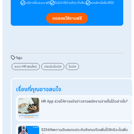
Q: KPI Profile ช่วยเรื่องประเมินโบนัสยังไง?
A: ช่วยเก็บสถิติพฤติกรรมพนักงานตลอดทั้งปีให้อัตโนมัติ ทำให
ประเมินผลได้แม่นยำและเป็นธรรม
Q: ระบบเอาอะไรมาเป็นเกณฑ์วัดคะแนนได้บ้าง?
A: วัดได้รอบด้านครับ ทั้งเวลาเข้า-ออกงาน, จำนวนวันลา, การ
อบรม, หรือแม้แต่ยอดขายก็ตั้งค่าให้นำมาคำนวณคะแนนได้
อ่านบทความที่เกี่ยวข้องเพิ่มเติม
ไขข้อสงสัย KPIs for HR
คืออะไร มีอะไรบ้าง พร้อมตัวอย่าง
แจกฟรี! E-Book 5
วิธีตั้ง KPI ให้ตรงจุด ลูกน้องทำตาม
ประเมิน KPI
ทำอย่างไรให้ถูกต้องและเห็นผลมากที่สุด
จัดการเงินโบนัส (Bonus)
ให้พนักงานง่าย ๆ ด้วย HR Softw
โบนัสสิ้นปี สวัสดิการสร้างแรงจูงใจและรักษาคนเก่งในองค์กร