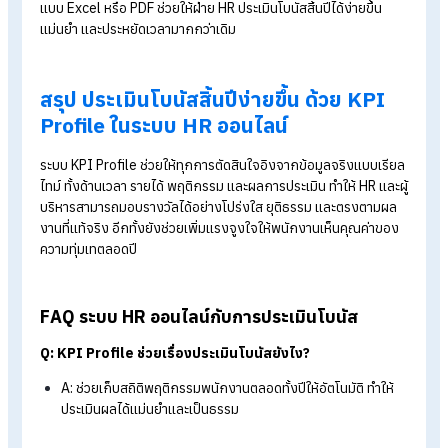
ลักษณะงาน เช่น
เวลาการทำงาน : มาเช้า สาย พักเกิน กลับก่อน กลับช้า หรือ O
รายรับรายจ่าย : ค่าตำแหน่ง
ค่าคอมมิชชั่น
โบนัส หรือเบี้ยขยัน
ตัวชี้วัดภายนอก : เช่น ยอดขายหรือความพึงพอใจลูกค้า
การลางาน : ลาพักร้อน ลากิจ ลาป่วย เป็นต้น
ผลแบบประเมิน : คะแนนจากหัวหน้างานหรือเพื่อนร่วมงาน
การฝึกอบรม : จำนวนชั่วโมงและผลการเข้าร่วมอบรม
จดหมายเตือน : ใช้เป็นตัวลดคะแนนพฤติกรรมกรณีมีการตักเต
สรุปผลและออกเอกสารได้ทันที
เมื่อระบบรวบรวมข้อมูลครบ สามารถจัดทำรายงานสรุปผลในรูปแบ
Excel หรือ PDF เพื่อใช้ประกอบการตัดสินใจให้โบนัส หรือแนบเป็น
เอกสารรายงานต่อผู้บริหารได้อย่างมืออาชีพ