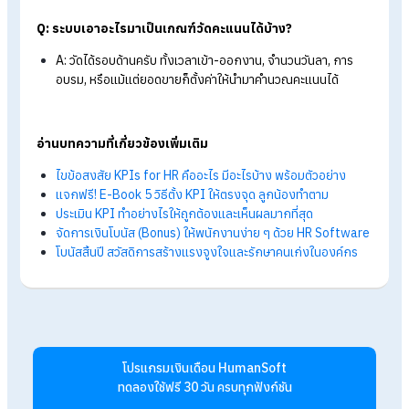
Human
Soft
เป็นหนึ่งในระบบบริหารงานบุคคลที่ตอบโจทย์ด้านนี้
เฉพาะ ด้วยฟีเจอร์ KPI Profile ที่ช่วยเก็บข้อมูลผลงานของพนักง
อัตโนมัติ ตั้งค่าเกณฑ์ประเมินได้ยืดหยุ่น และสรุปรายงานได้ทันทีในร
แบบ Excel หรือ PDF ช่วยให้ฝ่าย HR ประเมินโบนัสสิ้นปีได้ง่ายขึ้น
แม่นยำ และประหยัดเวลามากกว่าเดิม
สรุป ประเมินโบนัสสิ้นปีง่ายขึ้น ด้วย KPI
Profile ในระบบ HR ออนไลน์
ระบบ KPI Profile ช่วยให้ทุกการตัดสินใจอิงจากข้อมูลจริงแบบเร
ไทม์ ทั้งด้านเวลา รายได้ พฤติกรรม และผลการประเมิน ทำให้ HR และ
บริหารสามารถมอบรางวัลได้อย่างโปร่งใส ยุติธรรม และตรงตามผ
งานที่แท้จริง อีกทั้งยังช่วยเพิ่มแรงจูงใจให้พนักงานเห็นคุณค่าข
ความทุ่มเทตลอดปี
FAQ ระบบ HR ออนไลน์กับการประเมินโบนัส