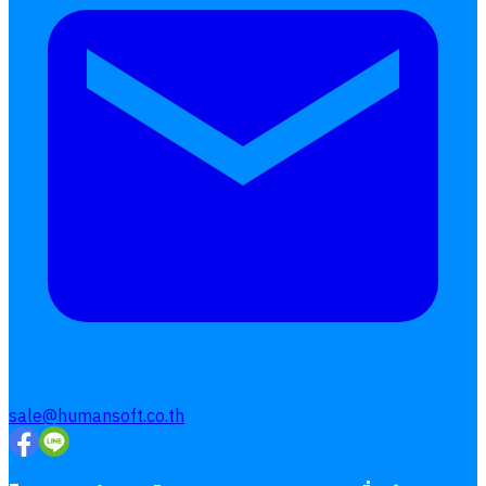
sale@humansoft.co.th