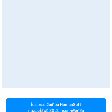
โปรแกรมเงินเดือน HumanSoft
ทดลองใช้ฟรี 30 วัน
ครบทุกฟังก์ชัน