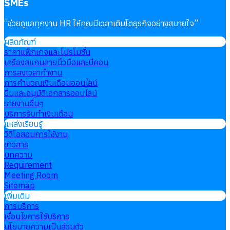
SMEs
“
ช่วยดูแลทุกงาน HR ให้คุณมีเวลาเติบโตธุรกิจอย่างสบายใจ
”
ผลิตภัณฑ์
ราคาแพ็กเกจและโปรโมชั่น
เครื่องสแกนลายนิ้วมือและบีคอน
การลงเวลาทำงาน
การคำนวณเงินเดือนออนไลน์
ยื่นและอนุมัติเอกสารออนไลน์
รายงานอื่นๆ
บริการรับทำเงินเดือน
แหล่งเรียนรู้
วิดีโอสอนการใช้งาน
ข่าวสาร
บทความ
Requirement
Meeting Room
Sitemap
เพิ่มเติม
การบริการ
เงื่อนไขการใช้บริการ
นโยบายความเป็นส่วนตัว