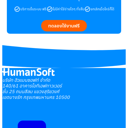
บริการขึ้นระบบ ฟรี
ไม่มีค่าใช้จ่ายใดๆ ทั้งสิ้น
ยกเลิกเมื่อไหร่ก็ได้
ทดลองใช้งานฟรี
บริษัท ฮิวแมนซอฟท์ จำกัด
140/61 อาคารไอทีเอฟทาวเวอร์
ชั้น 25 ถนนสีลม แขวงสุริยวงศ์
เขตบางรัก กรุงเทพมหานคร 10500