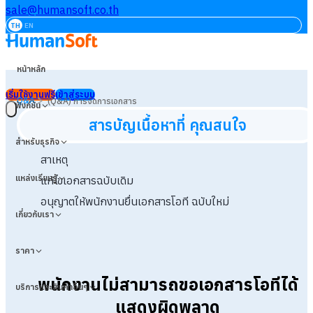
sale@humansoft.co.th
TH
EN
หน้าหลัก
เริ่มใช้งานฟรี
เข้าสู่ระบบ
>
Q&A
(Q&A) การจัดการเอกสาร
ฟังก์ชัน
สารบัญเนื้อหาที่ คุณสนใจ
สำหรับธุรกิจ
สาเหตุ
แหล่งเรียนรู้
แก้ไขเอกสารฉบับเดิม
อนุญาตให้พนักงานยื่นเอกสารโอที ฉบับใหม่
เกี่ยวกับเรา
ราคา
พนักงานไม่สามารถขอเอกสารโอทีได้
บริการและสินค้าอื่นๆ
แสดงผิดพลาด