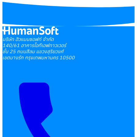
บริษัท ฮิวแมนซอฟท์ จำกัด
140/61 อาคารไอทีเอฟทาวเวอร์
ชั้น 25 ถนนสีลม แขวงสุริยวงศ์
เขตบางรัก กรุงเทพมหานคร 10500