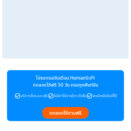
โปรแกรมเงินเดือน HumanSoft
ทดลองใช้ฟรี 30 วัน
ครบทุกฟังก์ชัน
บริการขึ้นระบบ ฟรี
ไม่มีค่าใช้จ่ายใดๆ ทั้งสิ้น
ยกเลิกเมื่อไหร่ก็ได้
ทดลองใช้งานฟรี