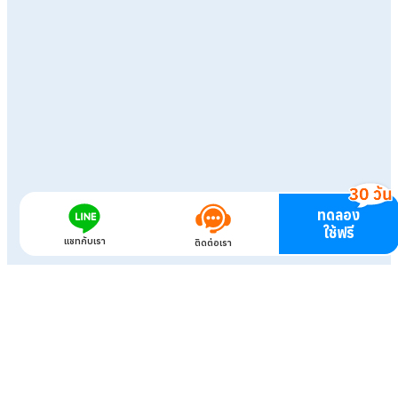
ทดลอง
ใช้ฟรี
แชทกับเรา
ติดต่อเรา