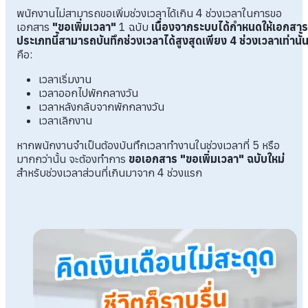
พนักงานไม่สามารถขอเพิ่มช่วงเวลาได้เกิน 4 ช่วงเวลาในการขอ
เอกสาร
"ขอเพิ่มเวลา"
1 ฉบับ
เนื่องจากระบบได้กำหนดให้เอกสาร
ประเภทนี้สามารถบันทึกช่วงเวลาได้สูงสุดเพียง 4 ช่วงเวลาเท่านั้
คือ:
เวลาเริ่มงาน
เวลาออกไปพักกลางวัน
เวลาหลังกลับจากพักกลางวัน
เวลาเลิกงาน
หากพนักงานจำเป็นต้องบันทึกเวลาทำงานในช่วงเวลาที่ 5 หรือ
มากกว่านั้น จะต้องทำการ
ขอเอกสาร "ขอเพิ่มเวลา" ฉบับใหม่
สำหรับช่วงเวลาส่วนที่เกินมาจาก 4 ช่วงแรก