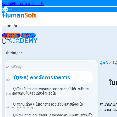
sale@humansoft.co.th
TH
EN
หน้าหลัก
เริ่มใช้งานฟรี
เข้าสู่ระบบ
ACA
DEMY
ฟังก์ชัน
สำหรับธุรกิจ
Q&A
>
(
แหล่งเรียนรู้
(Q&A) การจัดการเอกสาร
เกี่ยวกับเรา
ใน
Q หัวหน้างานสามารถขอเอกสารการลาให้กับพนักงาน
หลายคน ในครั้งเดียวได้หรือไม่
ราคา
สามารถปกปิ
Q สถานะต่าง ๆ ในเอกสารร้องเรียนหมายถึงอะไร
บริการและสินค้าอื่นๆ
สามารถเลือ
Q หัวหน้างานสามารถยื่นเอกสารลางานแทนพนักงานได้