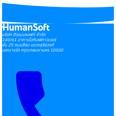
บริษัท ฮิวแมนซอฟท์ จำกัด
140/61 อาคารไอทีเอฟทาวเวอร์
ชั้น 25 ถนนสีลม แขวงสุริยวงศ์
เขตบางรัก กรุงเทพมหานคร 10500