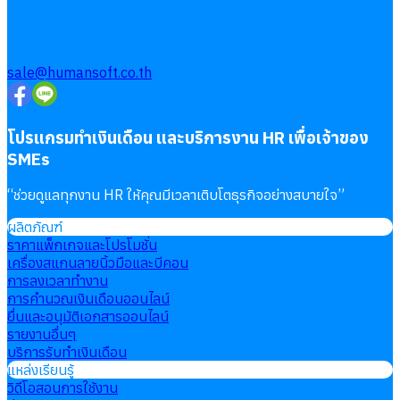
sale@humansoft.co.th
โปรแกรมทำเงินเดือน และบริการงาน HR เพื่อเจ้าของ
SMEs
“
ช่วยดูแลทุกงาน HR ให้คุณมีเวลาเติบโตธุรกิจอย่างสบายใจ
”
ผลิตภัณฑ์
ราคาแพ็กเกจและโปรโมชั่น
เครื่องสแกนลายนิ้วมือและบีคอน
การลงเวลาทำงาน
การคำนวณเงินเดือนออนไลน์
ยื่นและอนุมัติเอกสารออนไลน์
รายงานอื่นๆ
บริการรับทำเงินเดือน
แหล่งเรียนรู้
วิดีโอสอนการใช้งาน