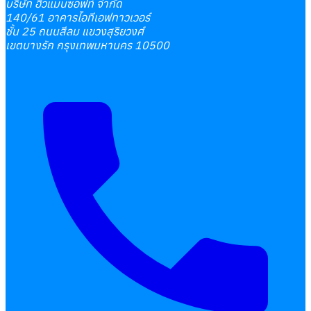
บริษัท ฮิวแมนซอฟท์ จำกัด
140/61 อาคารไอทีเอฟทาวเวอร์
ชั้น 25 ถนนสีลม แขวงสุริยวงศ์
เขตบางรัก กรุงเทพมหานคร 10500