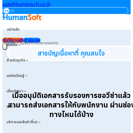
sale@humansoft.co.th
TH
EN
หน้าหลัก
เริ่มใช้งานฟรี
เข้าสู่ระบบ
>
Q&A
(Q&A) การจัดการเอกสาร
ฟังก์ชัน
สารบัญเนื้อหาที่ คุณสนใจ
สำหรับธุรกิจ
แหล่งเรียนรู้
เกี่ยวกับเรา
เมื่ออนุมัติเอกสารรับรองการขอวีซ่าแล้ว
สามารถส่งเอกสารให้กับพนักงาน ผ่านช่อ
ราคา
ทางไหนได้บ้าง
บริการและสินค้าอื่นๆ