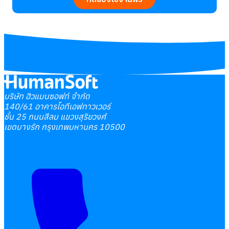
บริษัท ฮิวแมนซอฟท์ จำกัด
140/61 อาคารไอทีเอฟทาวเวอร์
ชั้น 25 ถนนสีลม แขวงสุริยวงศ์
เขตบางรัก กรุงเทพมหานคร 10500