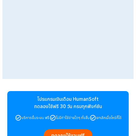
โปรแกรมเงินเดือน HumanSoft
ทดลองใช้ฟรี 30 วัน
ครบทุกฟังก์ชัน
บริการขึ้นระบบ ฟรี
ไม่มีค่าใช้จ่ายใดๆ ทั้งสิ้น
ยกเลิกเมื่อไหร่ก็ได้
ทดลองใช้งานฟรี