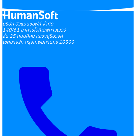
บริษัท ฮิวแมนซอฟท์ จำกัด
140/61 อาคารไอทีเอฟทาวเวอร์
ชั้น 25 ถนนสีลม แขวงสุริยวงศ์
เขตบางรัก กรุงเทพมหานคร 10500