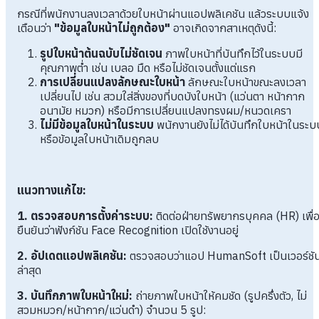
กรณีที่พนักงานลงเวลาด้วยใบหน้าผ่านแอปพลิเคชัน แล้วระบบแจ้ง
เตือนว่า
"ข้อมูลใบหน้าไม่ถูกต้อง"
อาจเกิดจากสาเหตุดังนี้:
รูปใบหน้าต้นฉบับไม่ชัดเจน
ภาพใบหน้าที่บันทึกไว้ในระบบมี
คุณภาพต่ำ เช่น เบลอ มืด หรือไม่ชัดเจนตั้งแต่แรก
การเปลี่ยนแปลงลักษณะใบหน้า
ลักษณะใบหน้าขณะลงเวลา
เปลี่ยนไป เช่น สวมใส่สิ่งของที่บดบังใบหน้า (แว่นตา หน้ากาก
อนามัย หมวก) หรือมีการเปลี่ยนแปลงทรงผม/หนวดเครา
ไม่มีข้อมูลใบหน้าในระบบ
พนักงานยังไม่ได้บันทึกใบหน้าในระบ
หรือข้อมูลใบหน้าเดิมถูกลบ
แนวทางแก้ไข:
1. ตรวจสอบการตั้งค่าระบบ:
ติดต่อฝ่ายทรัพยากรบุคคล (HR) เพื่
ยืนยันว่าฟังก์ชัน Face Recognition เปิดใช้งานอยู่
2. อัปเดตแอปพลิเคชัน:
ตรวจสอบว่าแอป HumanSoft เป็นเวอร์ชั
ล่าสุด
3. บันทึกภาพใบหน้าใหม่:
ถ่ายภาพใบหน้าให้คมชัด (รูปครึ่งตัว, ไม่
สวมหมวก/หน้ากาก/แว่นดำ) จำนวน 5 รูป: