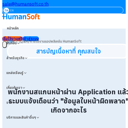
sale@humansoft.co.th
TH
EN
หน้าหลัก
เริ่มใช้งานฟรี
เข้าสู่ระบบ
>
Q&A
(Q&A) การใช้งานแอปพลิเคชัน HumanSoft
ฟังก์ชัน
สารบัญเนื้อหาที่ คุณสนใจ
สำหรับธุรกิจ
แหล่งเรียนรู้
เกี่ยวกับเรา
พนักงานสแกนหน้าผ่าน Application แล้
ระบบแจ้งเตือนว่า "ข้อมูลใบหน้าผิดพลาด
ราคา
เกิดจากอะไร
บริการและสินค้าอื่นๆ