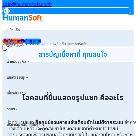
sale@humansoft.co.th
TH
EN
หน้าหลัก
เริ่มใช้งานฟรี
เข้าสู่ระบบ
>
Q&A
(Q&A) การใช้งานแอปพลิเคชัน HumanSoft
ฟังก์ชัน
สารบัญเนื้อหาที่ คุณสนใจ
สำหรับธุรกิจ
แหล่งเรียนรู้
เกี่ยวกับเรา
ไอคอนที่ขึ้นแสดงรูปแชท คืออะไร
ราคา
ไอคอนรูปแชท
คือศูนย์รวมการแจ้งเตือนอัตโนมัติจากระบบ
ซึ่งกา
บริการและสินค้าอื่นๆ
แจ้งเตือนเหล่านี้จะถูกส่งเข้าไปยังกลุ่มแชทที่กำหนดไว้ โดยมี
วัตถุประสงค์เพื่อสรุปข้อมูลสำคัญที่เกิดขึ้นในแต่ละวันให้ทีมหรือหัวหน้