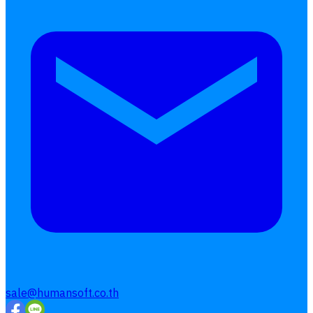
sale@humansoft.co.th