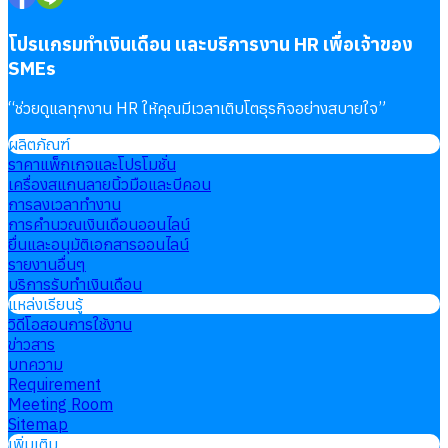
โปรแกรมทำเงินเดือน และบริการงาน HR เพื่อเจ้าของ
SMEs
“
ช่วยดูแลทุกงาน HR ให้คุณมีเวลาเติบโตธุรกิจอย่างสบายใจ
”
ผลิตภัณฑ์
ราคาแพ็กเกจและโปรโมชั่น
เครื่องสแกนลายนิ้วมือและบีคอน
การลงเวลาทำงาน
การคำนวณเงินเดือนออนไลน์
ยื่นและอนุมัติเอกสารออนไลน์
รายงานอื่นๆ
บริการรับทำเงินเดือน
แหล่งเรียนรู้
วิดีโอสอนการใช้งาน
ข่าวสาร
บทความ
Requirement
Meeting Room
Sitemap
เพิ่มเติม