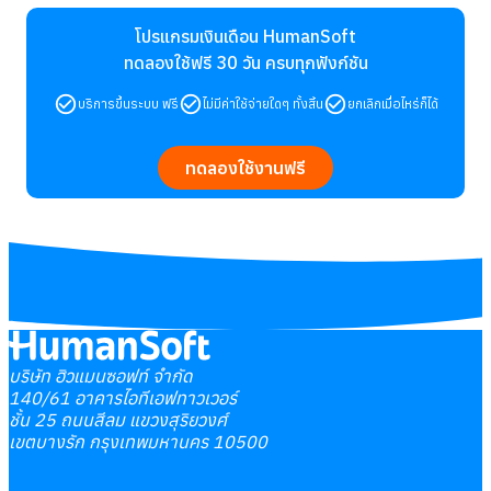
โปรแกรมเงินเดือน HumanSoft
ทดลองใช้ฟรี 30 วัน
ครบทุกฟังก์ชัน
บริการขึ้นระบบ ฟรี
ไม่มีค่าใช้จ่ายใดๆ ทั้งสิ้น
ยกเลิกเมื่อไหร่ก็ได้
ทดลองใช้งานฟรี
บริษัท ฮิวแมนซอฟท์ จำกัด
140/61 อาคารไอทีเอฟทาวเวอร์
ชั้น 25 ถนนสีลม แขวงสุริยวงศ์
เขตบางรัก กรุงเทพมหานคร 10500