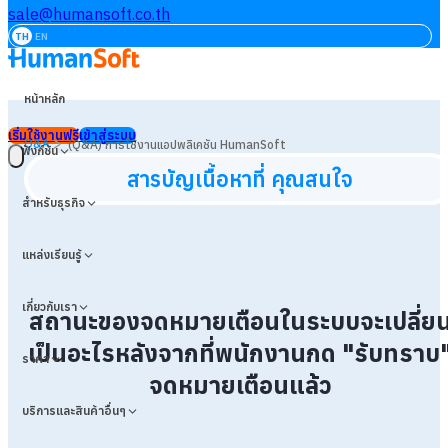
sale@humansoft.co.th
TH
EN
หน้าหลัก
เริ่มใช้งานฟรี
เข้าสู่ระบบ
>
Q&A
(Q&A) การใช้งานแอปพลิเคชัน HumanSoft
ฟังก์ชัน
สารบัญเนื้อหาที่ คุณสนใจ
สำหรับธุรกิจ
แหล่งเรียนรู้
เกี่ยวกับเรา
สถานะของจดหมายเตือนในระบบจะเปลี่ย
เป็นอะไรหลังจากที่พนักงานกด "รับทราบ
ราคา
จดหมายเตือนแล้ว
บริการและสินค้าอื่นๆ