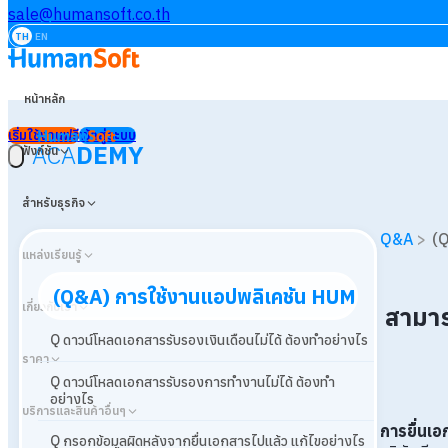
sale@humansoft.co.th
TH
EN
หน้าหลัก
เริ่มใช้งานฟรี
เข้าสู่ระบบ
ACA
DEMY
ฟังก์ชัน
สำหรับธุรกิจ
Q&A
>
(Q
แหล่งเรียนรู้
(Q&A) การใช้งานแอปพลิเคชัน HUMANSOFT
เกี่ยวกับเรา
สามาร
Q ดาวน์โหลดเอกสารรับรองเงินเดือนไม่ได้ ต้องทำอย่างไร
ราคา
Q ดาวน์โหลดเอกสารรับรองการทำงานไม่ได้ ต้องทำ
อย่างไร
บริการและสินค้าอื่นๆ
การยื่นเ
Q กรอกข้อมูลผิดหลังจากยื่นเอกสารไปแล้ว แก้ไขอย่างไร