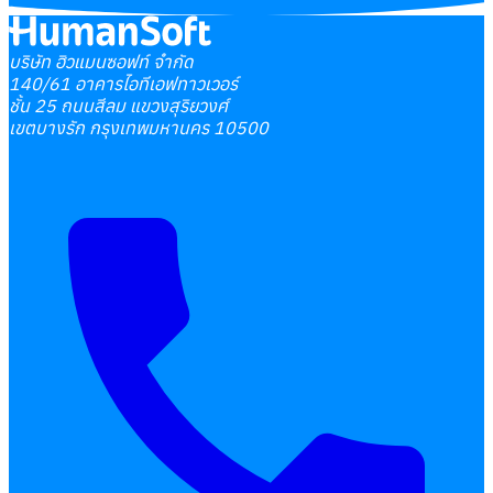
บริษัท ฮิวแมนซอฟท์ จำกัด
140/61 อาคารไอทีเอฟทาวเวอร์
ชั้น 25 ถนนสีลม แขวงสุริยวงศ์
เขตบางรัก กรุงเทพมหานคร 10500