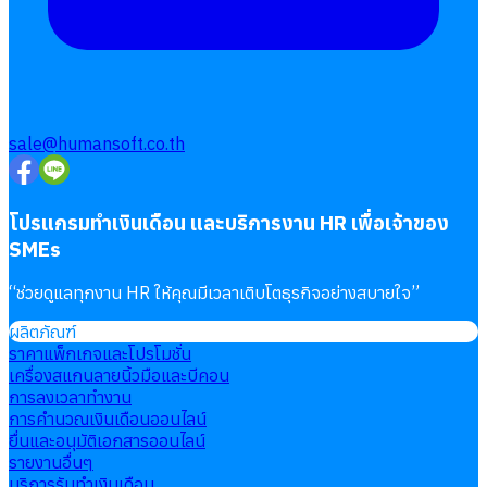
sale@humansoft.co.th
โปรแกรมทำเงินเดือน และบริการงาน HR เพื่อเจ้าของ
SMEs
“
ช่วยดูแลทุกงาน HR ให้คุณมีเวลาเติบโตธุรกิจอย่างสบายใจ
”
ผลิตภัณฑ์
ราคาแพ็กเกจและโปรโมชั่น
เครื่องสแกนลายนิ้วมือและบีคอน
การลงเวลาทำงาน
การคำนวณเงินเดือนออนไลน์
ยื่นและอนุมัติเอกสารออนไลน์
รายงานอื่นๆ
บริการรับทำเงินเดือน