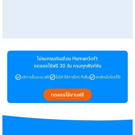
โปรแกรมเงินเดือน HumanSoft
ทดลองใช้ฟรี 30 วัน
ครบทุกฟังก์ชัน
บริการขึ้นระบบ ฟรี
ไม่มีค่าใช้จ่ายใดๆ ทั้งสิ้น
ยกเลิกเมื่อไหร่ก็ได้
ทดลองใช้งานฟรี