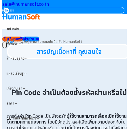
sale@humansoft.co.th
TH
EN
หน้าหลัก
เริ่มใช้งานฟรี
เข้าสู่ระบบ
>
Q&A
(Q&A) การใช้งานแอปพลิเคชัน HumanSoft
ฟังก์ชัน
สารบัญเนื้อหาที่ คุณสนใจ
สำหรับธุรกิจ
แหล่งเรียนรู้
เกี่ยวกับเรา
Pin Code จำเป็นต้องตั้งรหัสผ่านหรือไม่
ราคา
การตั้งค่า Pin Code เป็นฟีเจอร์ที่
ผู้ใช้งานสามารถเลือกเปิดใช้งาน
บริการและสินค้าอื่นๆ
ได้ตามความต้องการ
โดยมีวัตถุประสงค์เพื่อเพิ่มความปลอดภัยใน
การเข้าใช้งานแอปพลิเคชัน ทำหน้าที่เป็นการป้องกันการเข้าถึงข้อมูล