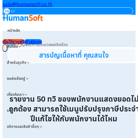
sale@humansoft.co.th
TH
EN
หน้าหลัก
เริ่มใช้งานฟรี
เข้าสู่ระบบ
>
Q&A
(Q&A) การประมวลผลเงินเดือน
ฟังก์ชัน
สารบัญเนื้อหาที่ คุณสนใจ
สำหรับธุรกิจ
แหล่งเรียนรู้
เกี่ยวกับเรา
รายงาน 50 ทวิ ของพนักงานแสดงยอดไม
ถูกต้อง สามารถใช้เมนูปรับปรุงภาษีประจ
ราคา
ปีเเก้ไขให้กับพนักงานได้ไหม
บริการและสินค้าอื่นๆ