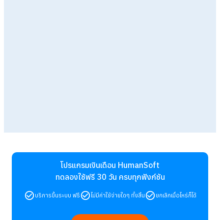
โปรแกรมเงินเดือน HumanSoft
ทดลองใช้ฟรี 30 วัน
ครบทุกฟังก์ชัน
บริการขึ้นระบบ ฟรี
ไม่มีค่าใช้จ่ายใดๆ ทั้งสิ้น
ยกเลิกเมื่อไหร่ก็ได้