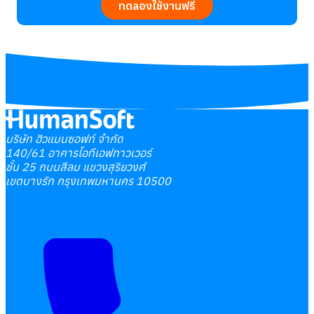
ทดลองใช้งานฟรี
บริษัท ฮิวแมนซอฟท์ จำกัด
140/61 อาคารไอทีเอฟทาวเวอร์
ชั้น 25 ถนนสีลม แขวงสุริยวงศ์
เขตบางรัก กรุงเทพมหานคร 10500