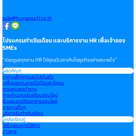
sale@humansoft.co.th
โปรแกรมทำเงินเดือน และบริการงาน HR เพื่อเจ้าของ
SMEs
“
ช่วยดูแลทุกงาน HR ให้คุณมีเวลาเติบโตธุรกิจอย่างสบายใจ
”
ผลิตภัณฑ์
ราคาแพ็กเกจและโปรโมชั่น
เครื่องสแกนลายนิ้วมือและบีคอน
การลงเวลาทำงาน
การคำนวณเงินเดือนออนไลน์
ยื่นและอนุมัติเอกสารออนไลน์
รายงานอื่นๆ
บริการรับทำเงินเดือน
แหล่งเรียนรู้
วิดีโอสอนการใช้งาน
ข่าวสาร