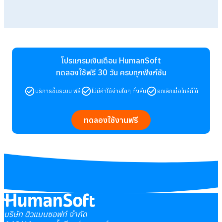
โปรแกรมเงินเดือน HumanSoft
ทดลองใช้ฟรี 30 วัน
ครบทุกฟังก์ชัน
บริการขึ้นระบบ ฟรี
ไม่มีค่าใช้จ่ายใดๆ ทั้งสิ้น
ยกเลิกเมื่อไหร่ก็ได้
ทดลองใช้งานฟรี
บริษัท ฮิวแมนซอฟท์ จำกัด