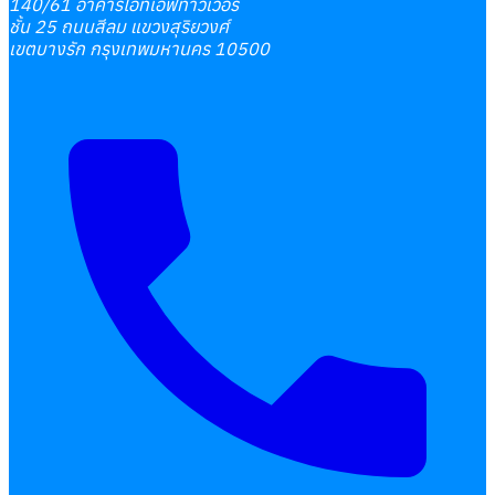
140/61 อาคารไอทีเอฟทาวเวอร์
ชั้น 25 ถนนสีลม แขวงสุริยวงศ์
เขตบางรัก กรุงเทพมหานคร 10500