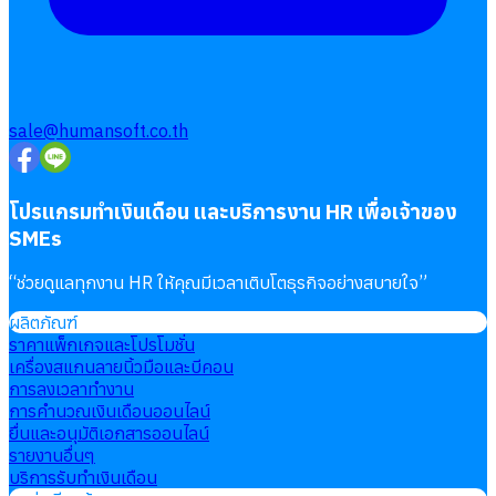
sale@humansoft.co.th
โปรแกรมทำเงินเดือน และบริการงาน HR เพื่อเจ้าของ
SMEs
“
ช่วยดูแลทุกงาน HR ให้คุณมีเวลาเติบโตธุรกิจอย่างสบายใจ
”
ผลิตภัณฑ์
ราคาแพ็กเกจและโปรโมชั่น
เครื่องสแกนลายนิ้วมือและบีคอน
การลงเวลาทำงาน
การคำนวณเงินเดือนออนไลน์
ยื่นและอนุมัติเอกสารออนไลน์
รายงานอื่นๆ
บริการรับทำเงินเดือน