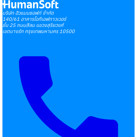
บริษัท ฮิวแมนซอฟท์ จำกัด
140/61 อาคารไอทีเอฟทาวเวอร์
ชั้น 25 ถนนสีลม แขวงสุริยวงศ์
เขตบางรัก กรุงเทพมหานคร 10500