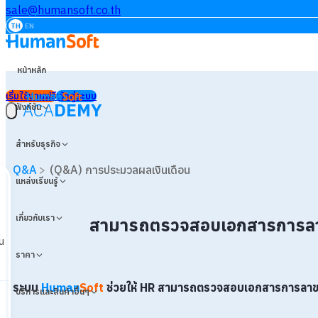
sale@humansoft.co.th
TH
EN
หน้าหลัก
เริ่มใช้งานฟรี
เข้าสู่ระบบ
ACA
DEMY
ฟังก์ชัน
สำหรับธุรกิจ
Q&A
>
(Q&A) การประมวลผลเงินเดือน
แหล่งเรียนรู้
เกี่ยวกับเรา
สามารถตรวจสอบเอกสารการลาข
น
ราคา
ระบบ
Human
Soft
ช่วยให้ HR
สามารถตรวจสอบเอกสารการลาข
บริการและสินค้าอื่นๆ