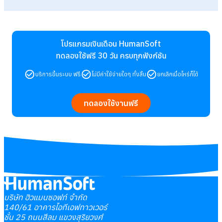
โปรแกรมเงินเดือน HumanSoft
ทดลองใช้ฟรี 30 วัน
ครบทุกฟังก์ชัน
บริการขึ้นระบบ ฟรี
ไม่มีค่าใช้จ่ายใดๆ ทั้งสิ้น
ยกเลิกเมื่อไหร่ก็ได้
ทดลองใช้งานฟรี
บริษัท ฮิวแมนซอฟท์ จำกัด
140/61 อาคารไอทีเอฟทาวเวอร์
ชั้น 25 ถนนสีลม แขวงสุริยวงศ์