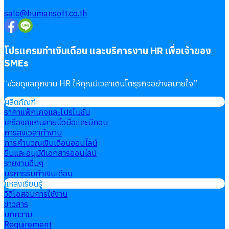
sale@humansoft.co.th
โปรแกรมทำเงินเดือน และบริการงาน HR เพื่อเจ้าของ
SMEs
“
ช่วยดูแลทุกงาน HR ให้คุณมีเวลาเติบโตธุรกิจอย่างสบายใจ
”
ผลิตภัณฑ์
ราคาแพ็กเกจและโปรโมชั่น
เครื่องสแกนลายนิ้วมือและบีคอน
การลงเวลาทำงาน
การคำนวณเงินเดือนออนไลน์
ยื่นและอนุมัติเอกสารออนไลน์
รายงานอื่นๆ
บริการรับทำเงินเดือน
แหล่งเรียนรู้
วิดีโอสอนการใช้งาน
ข่าวสาร
บทความ
Requirement