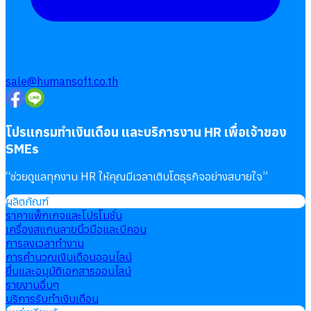
sale@humansoft.co.th
โปรแกรมทำเงินเดือน และบริการงาน HR เพื่อเจ้าของ
SMEs
“
ช่วยดูแลทุกงาน HR ให้คุณมีเวลาเติบโตธุรกิจอย่างสบายใจ
”
ผลิตภัณฑ์
ราคาแพ็กเกจและโปรโมชั่น
เครื่องสแกนลายนิ้วมือและบีคอน
การลงเวลาทำงาน
การคำนวณเงินเดือนออนไลน์
ยื่นและอนุมัติเอกสารออนไลน์
รายงานอื่นๆ
บริการรับทำเงินเดือน