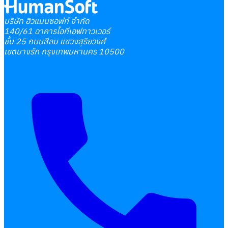
บริษัท ฮิวแมนซอฟท์ จำกัด
140/61 อาคารไอทีเอฟทาวเวอร์
ชั้น 25 ถนนสีลม แขวงสุริยวงศ์
เขตบางรัก กรุงเทพมหานคร 10500