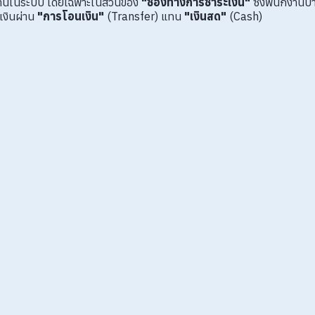
านในระบบ โดยเฉพาะในส่วนของ
"ช่องทางการชำระเงิน"
ซึ่งพนักงานบ
ับเงินผ่าน
"การโอนเงิน"
(Transfer) แทน
"เงินสด"
(Cash)