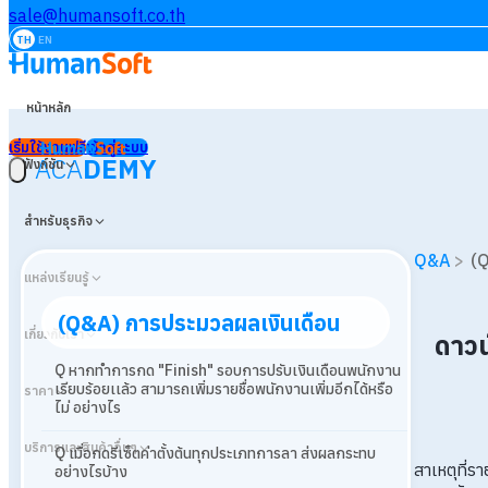
sale@humansoft.co.th
TH
EN
หน้าหลัก
เริ่มใช้งานฟรี
เข้าสู่ระบบ
ACA
DEMY
ฟังก์ชัน
สำหรับธุรกิจ
Q&A
>
(Q
แหล่งเรียนรู้
(Q&A) การประมวลผลเงินเดือน
เกี่ยวกับเรา
ดาว
Q หากทำการกด "Finish" รอบการปรับเงินเดือนพนักงาน
เรียบร้อยเเล้ว สามารถเพิ่มรายชื่อพนักงานเพิ่มอีกได้หรือ
ราคา
ไม่ อย่างไร
บริการและสินค้าอื่นๆ
Q เมื่อกดรีเซ็ตค่าตั้งต้นทุกประเภทการลา ส่งผลกระทบ
สาเหตุที่ร
อย่างไรบ้าง