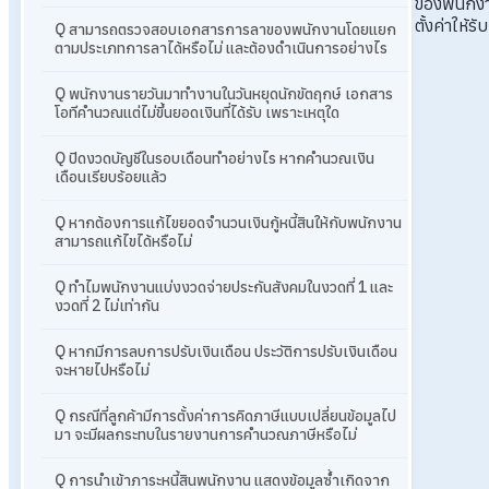
ของพนักง
ตั้งค่าให้ร
Q สามารถตรวจสอบเอกสารการลาของพนักงานโดยแยก
ตามประเภทการลาได้หรือไม่ และต้องดำเนินการอย่างไร
Q พนักงานรายวันมาทำงานในวันหยุดนักขัตฤกษ์ เอกสาร
โอทีคำนวณแต่ไม่ขึ้นยอดเงินที่ได้รับ เพราะเหตุใด
Q ปิดงวดบัญชีในรอบเดือนทำอย่างไร หากคำนวณเงิน
เดือนเรียบร้อยแล้ว
Q หากต้องการแก้ไขยอดจำนวนเงินกู้หนี้สินให้กับพนักงาน
สามารถแก้ไขได้หรือไม่
Q ทำไมพนักงานแบ่งงวดจ่ายประกันสังคมในงวดที่ 1 และ
งวดที่ 2 ไม่เท่ากัน
Q หากมีการลบการปรับเงินเดือน ประวัติการปรับเงินเดือน
จะหายไปหรือไม่
Q กรณีที่ลูกค้ามีการตั้งค่าการคิดภาษีแบบเปลี่ยนข้อมูลไป
มา จะมีผลกระทบในรายงานการคำนวณภาษีหรือไม่
Q การนำเข้าภาระหนี้สินพนักงาน แสดงข้อมูลซ้ำเกิดจาก