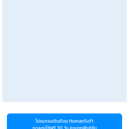
โปรแกรมเงินเดือน HumanSoft
ทดลองใช้ฟรี 30 วัน
ครบทุกฟังก์ชัน