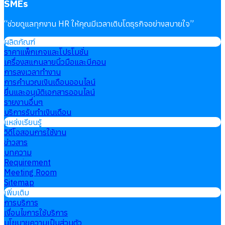
SMEs
“
ช่วยดูแลทุกงาน HR ให้คุณมีเวลาเติบโตธุรกิจอย่างสบายใจ
”
ผลิตภัณฑ์
ราคาแพ็กเกจและโปรโมชั่น
เครื่องสแกนลายนิ้วมือและบีคอน
การลงเวลาทำงาน
การคำนวณเงินเดือนออนไลน์
ยื่นและอนุมัติเอกสารออนไลน์
รายงานอื่นๆ
บริการรับทำเงินเดือน
แหล่งเรียนรู้
วิดีโอสอนการใช้งาน
ข่าวสาร
บทความ
Requirement
Meeting Room
Sitemap
เพิ่มเติม
การบริการ
เงื่อนไขการใช้บริการ
นโยบายความเป็นส่วนตัว