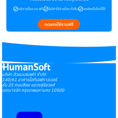
บริการขึ้นระบบ ฟรี
ไม่มีค่าใช้จ่ายใดๆ ทั้งสิ้น
ยกเลิกเมื่อไหร่ก็ได้
ทดลองใช้งานฟรี
บริษัท ฮิวแมนซอฟท์ จำกัด
140/61 อาคารไอทีเอฟทาวเวอร์
ชั้น 25 ถนนสีลม แขวงสุริยวงศ์
เขตบางรัก กรุงเทพมหานคร 10500