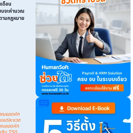
เดือน
ระบบจะคำนวณ
สุดตามกฎหมาย
วณยอดหัก
องแต่ละงวด
วณยอดหัก
่เกิน 750