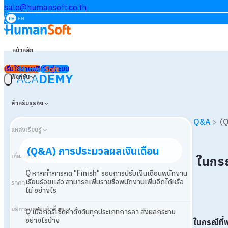
sale@humansoft.co.th
TH
EN
หน้าหลัก
เริ่มใช้งานฟรี
เข้าสู่ระบบ
ACA
DEMY
ฟังก์ชัน
สำหรับธุรกิจ
Q&A
>
(Q
แหล่งเรียนรู้
(Q&A) การประมวลผลเงินเดือน
เกี่ยวกับเรา
ในกรณ
Q หากทำการกด "Finish" รอบการปรับเงินเดือนพนักงาน
เรียบร้อยเเล้ว สามารถเพิ่มรายชื่อพนักงานเพิ่มอีกได้หรือ
ราคา
ไม่ อย่างไร
บริการและสินค้าอื่นๆ
Q เมื่อกดรีเซ็ตค่าตั้งต้นทุกประเภทการลา ส่งผลกระทบ
อย่างไรบ้าง
ในกรณีที