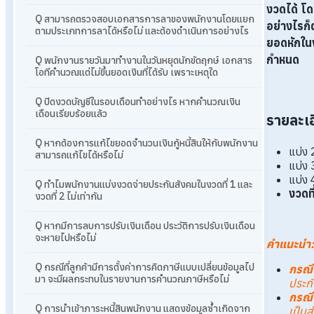
งวดได้
โด
Q สามารถตรวจสอบเอกสารการลาของพนักงานโดยแยก
อย่างไรก็
ตามประเภทการลาได้หรือไม่ และต้องดำเนินการอย่างไร
ยอดหักในง
กำหนด
Q พนักงานรายวันมาทำงานในวันหยุดนักขัตฤกษ์ เอกสาร
โอทีคำนวณแต่ไม่ขึ้นยอดเงินที่ได้รับ เพราะเหตุใด
Q ปิดงวดบัญชีในรอบเดือนทำอย่างไร หากคำนวณเงิน
เดือนเรียบร้อยแล้ว
รายละเอ
Q หากต้องการแก้ไขยอดจำนวนเงินกู้หนี้สินให้กับพนักงาน
แบ่ง 
สามารถแก้ไขได้หรือไม่
แบ่ง 
แบ่ง 
Q ทำไมพนักงานแบ่งงวดจ่ายประกันสังคมในงวดที่ 1 และ
งวดที
งวดที่ 2 ไม่เท่ากัน
Q หากมีการลบการปรับเงินเดือน ประวัติการปรับเงินเดือน
จะหายไปหรือไม่
คำแนะนำ
:
Q กรณีที่ลูกค้ามีการตั้งค่าการคิดภาษีแบบเปลี่ยนข้อมูลไป
กรณี
มา จะมีผลกระทบในรายงานการคำนวณภาษีหรือไม่
ประกั
กรณี
Q การนำเข้าภาระหนี้สินพนักงาน แสดงข้อมูลซ้ำเกิดจาก
เป็นส