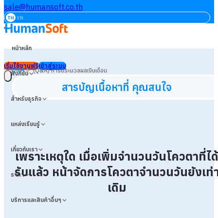
sale@humansoft.co.th
TH
EN
หน้าหลัก
เริ่มใช้งานฟรี
เข้าสู่ระบบ
>
Q&A
(Q&A) การประมวลผลเงินเดือน
ฟังก์ชัน
สารบัญเนื้อหาที่ คุณสนใจ
สำหรับธุรกิจ
แหล่งเรียนรู้
เกี่ยวกับเรา
เพราะเหตุใด เมื่อเพิ่มจำนวนวันโควตาที่ได
รับแล้ว หน้าจัดการโควตาจำนวนวันยังเท่
ราคา
เดิม
บริการและสินค้าอื่นๆ