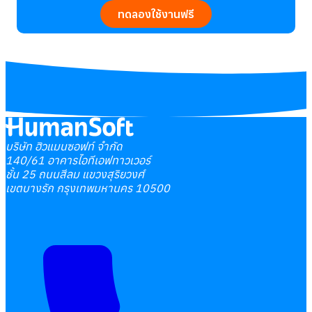
ทดลองใช้งานฟรี
บริษัท ฮิวแมนซอฟท์ จำกัด
140/61 อาคารไอทีเอฟทาวเวอร์
ชั้น 25 ถนนสีลม แขวงสุริยวงศ์
เขตบางรัก กรุงเทพมหานคร 10500