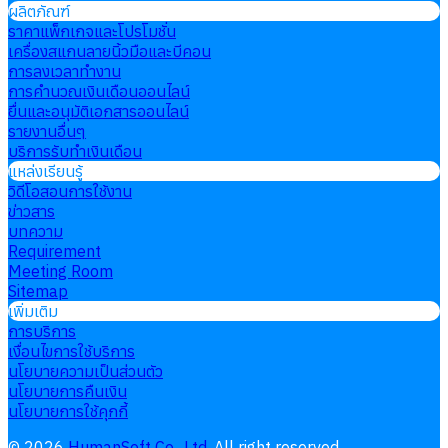
ผลิตภัณฑ์
ราคาแพ็กเกจและโปรโมชั่น
เครื่องสแกนลายนิ้วมือและบีคอน
การลงเวลาทำงาน
การคำนวณเงินเดือนออนไลน์
ยื่นและอนุมัติเอกสารออนไลน์
รายงานอื่นๆ
บริการรับทำเงินเดือน
แหล่งเรียนรู้
วิดีโอสอนการใช้งาน
ข่าวสาร
บทความ
Requirement
Meeting Room
Sitemap
เพิ่มเติม
การบริการ
เงื่อนไขการใช้บริการ
นโยบายความเป็นส่วนตัว
นโยบายการคืนเงิน
นโยบายการใช้คุกกี้
©
2026
HumanSoft Co., Ltd.
All right reserved