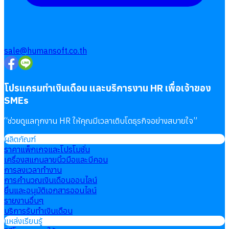
sale@humansoft.co.th
โปรแกรมทำเงินเดือน และบริการงาน HR เพื่อเจ้าของ
SMEs
“
ช่วยดูแลทุกงาน HR ให้คุณมีเวลาเติบโตธุรกิจอย่างสบายใจ
”
ผลิตภัณฑ์
ราคาแพ็กเกจและโปรโมชั่น
เครื่องสแกนลายนิ้วมือและบีคอน
การลงเวลาทำงาน
การคำนวณเงินเดือนออนไลน์
ยื่นและอนุมัติเอกสารออนไลน์
รายงานอื่นๆ
บริการรับทำเงินเดือน
แหล่งเรียนรู้