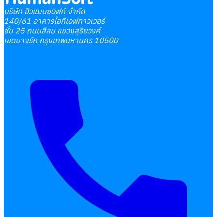
บริษัท ฮิวแมนซอฟท์ จำกัด
140/61 อาคารไอทีเอฟทาวเวอร์
ชั้น 25 ถนนสีลม แขวงสุริยวงศ์
เขตบางรัก กรุงเทพมหานคร 10500