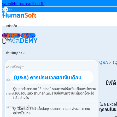
sale@humansoft.co.th
TH
EN
หน้าหลัก
เริ่มใช้งานฟรี
เข้าสู่ระบบ
ACA
DEMY
ฟังก์ชัน
สำหรับธุรกิจ
Q&A
>
(Q
แหล่งเรียนรู้
(Q&A) การประมวลผลเงินเดือน
เกี่ยวกับเรา
ไฟล์
Q หากทำการกด "Finish" รอบการปรับเงินเดือนพนักงาน
เรียบร้อยเเล้ว สามารถเพิ่มรายชื่อพนักงานเพิ่มอีกได้หรือ
ราคา
ไม่ อย่างไร
ไฟล์ Excel
บริการและสินค้าอื่นๆ
Q เมื่อกดรีเซ็ตค่าตั้งต้นทุกประเภทการลา ส่งผลกระทบ
ทุกคนในบ
อย่างไรบ้าง