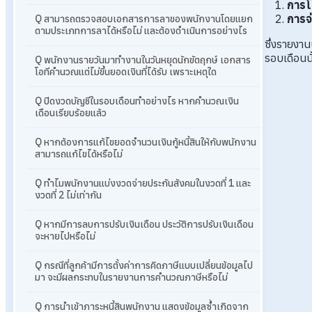
การโ
การจ
Q สามารถตรวจสอบเอกสารการลาของพนักงานโดยแยก
ตามประเภทการลาได้หรือไม่ และต้องดำเนินการอย่างไร
ซึ่งรายงา
รอบเดือนน
Q พนักงานรายวันมาทำงานในวันหยุดนักขัตฤกษ์ เอกสาร
โอทีคำนวณแต่ไม่ขึ้นยอดเงินที่ได้รับ เพราะเหตุใด
Q ปิดงวดบัญชีในรอบเดือนทำอย่างไร หากคำนวณเงิน
เดือนเรียบร้อยแล้ว
Q หากต้องการแก้ไขยอดจำนวนเงินกู้หนี้สินให้กับพนักงาน
สามารถแก้ไขได้หรือไม่
Q ทำไมพนักงานแบ่งงวดจ่ายประกันสังคมในงวดที่ 1 และ
งวดที่ 2 ไม่เท่ากัน
Q หากมีการลบการปรับเงินเดือน ประวัติการปรับเงินเดือน
จะหายไปหรือไม่
Q กรณีที่ลูกค้ามีการตั้งค่าการคิดภาษีแบบเปลี่ยนข้อมูลไป
มา จะมีผลกระทบในรายงานการคำนวณภาษีหรือไม่
Q การนำเข้าภาระหนี้สินพนักงาน แสดงข้อมูลซ้ำเกิดจาก