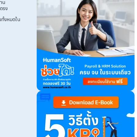
งาน
ยตรง
นทั้งหมดใน