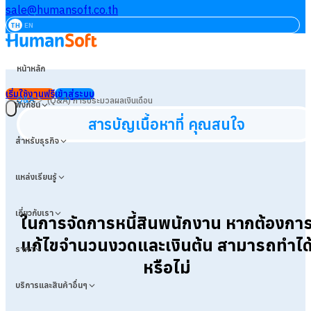
sale@humansoft.co.th
TH
EN
หน้าหลัก
เริ่มใช้งานฟรี
เข้าสู่ระบบ
>
Q&A
(Q&A) การประมวลผลเงินเดือน
ฟังก์ชัน
สารบัญเนื้อหาที่ คุณสนใจ
สำหรับธุรกิจ
แหล่งเรียนรู้
เกี่ยวกับเรา
ในการจัดการหนี้สินพนักงาน หากต้องกา
แก้ไขจำนวนงวดและเงินต้น สามารถทำได
ราคา
หรือไม่
บริการและสินค้าอื่นๆ