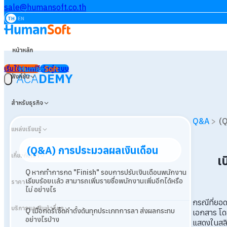
sale@humansoft.co.th
TH
EN
หน้าหลัก
เริ่มใช้งานฟรี
เข้าสู่ระบบ
ACA
DEMY
ฟังก์ชัน
สำหรับธุรกิจ
Q&A
>
(Q
แหล่งเรียนรู้
(Q&A) การประมวลผลเงินเดือน
เกี่ยวกับเรา
เ
Q หากทำการกด "Finish" รอบการปรับเงินเดือนพนักงาน
เรียบร้อยเเล้ว สามารถเพิ่มรายชื่อพนักงานเพิ่มอีกได้หรือ
ราคา
ไม่ อย่างไร
กรณีที่ยอด
บริการและสินค้าอื่นๆ
Q เมื่อกดรีเซ็ตค่าตั้งต้นทุกประเภทการลา ส่งผลกระทบ
เอกสาร โด
อย่างไรบ้าง
แสดงในสลิ