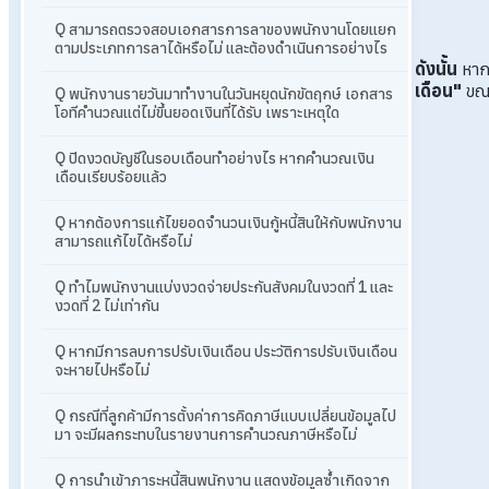
Q สามารถตรวจสอบเอกสารการลาของพนักงานโดยแยก
ตามประเภทการลาได้หรือไม่ และต้องดำเนินการอย่างไร
ดังนั้น
หากต
เดือน"
ขณ
Q พนักงานรายวันมาทำงานในวันหยุดนักขัตฤกษ์ เอกสาร
โอทีคำนวณแต่ไม่ขึ้นยอดเงินที่ได้รับ เพราะเหตุใด
Q ปิดงวดบัญชีในรอบเดือนทำอย่างไร หากคำนวณเงิน
เดือนเรียบร้อยแล้ว
Q หากต้องการแก้ไขยอดจำนวนเงินกู้หนี้สินให้กับพนักงาน
สามารถแก้ไขได้หรือไม่
Q ทำไมพนักงานแบ่งงวดจ่ายประกันสังคมในงวดที่ 1 และ
งวดที่ 2 ไม่เท่ากัน
Q หากมีการลบการปรับเงินเดือน ประวัติการปรับเงินเดือน
จะหายไปหรือไม่
Q กรณีที่ลูกค้ามีการตั้งค่าการคิดภาษีแบบเปลี่ยนข้อมูลไป
มา จะมีผลกระทบในรายงานการคำนวณภาษีหรือไม่
Q การนำเข้าภาระหนี้สินพนักงาน แสดงข้อมูลซ้ำเกิดจาก