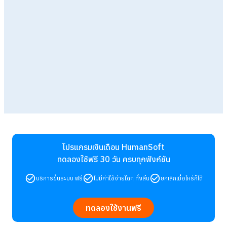
โปรแกรมเงินเดือน HumanSoft
ทดลองใช้ฟรี 30 วัน
ครบทุกฟังก์ชัน
บริการขึ้นระบบ ฟรี
ไม่มีค่าใช้จ่ายใดๆ ทั้งสิ้น
ยกเลิกเมื่อไหร่ก็ได้
ทดลองใช้งานฟรี