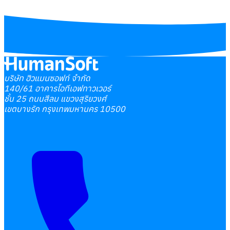
บริษัท ฮิวแมนซอฟท์ จำกัด
140/61 อาคารไอทีเอฟทาวเวอร์
ชั้น 25 ถนนสีลม แขวงสุริยวงศ์
เขตบางรัก กรุงเทพมหานคร 10500