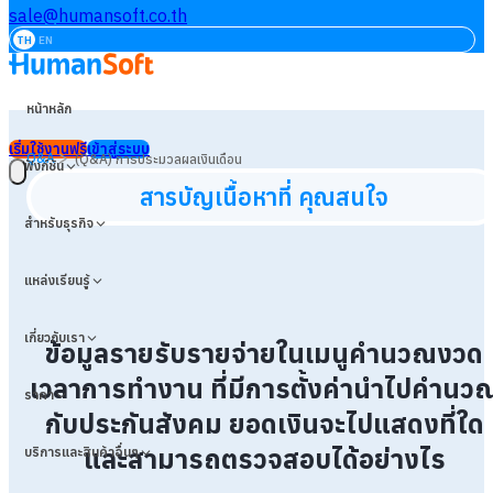
sale@humansoft.co.th
TH
EN
หน้าหลัก
เริ่มใช้งานฟรี
เข้าสู่ระบบ
>
Q&A
(Q&A) การประมวลผลเงินเดือน
ฟังก์ชัน
สารบัญเนื้อหาที่ คุณสนใจ
สำหรับธุรกิจ
แหล่งเรียนรู้
เกี่ยวกับเรา
ข้อมูลรายรับรายจ่ายในเมนูคำนวณงวด
เวลาการทำงาน ที่มีการตั้งค่านำไปคำนว
ราคา
กับประกันสังคม ยอดเงินจะไปแสดงที่ใด
และสามารถตรวจสอบได้อย่างไร
บริการและสินค้าอื่นๆ