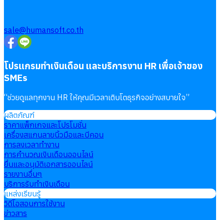
sale@humansoft.co.th
โปรแกรมทำเงินเดือน และบริการงาน HR เพื่อเจ้าของ
SMEs
“
ช่วยดูแลทุกงาน HR ให้คุณมีเวลาเติบโตธุรกิจอย่างสบายใจ
”
ผลิตภัณฑ์
ราคาแพ็กเกจและโปรโมชั่น
เครื่องสแกนลายนิ้วมือและบีคอน
การลงเวลาทำงาน
การคำนวณเงินเดือนออนไลน์
ยื่นและอนุมัติเอกสารออนไลน์
รายงานอื่นๆ
บริการรับทำเงินเดือน
แหล่งเรียนรู้
วิดีโอสอนการใช้งาน
ข่าวสาร