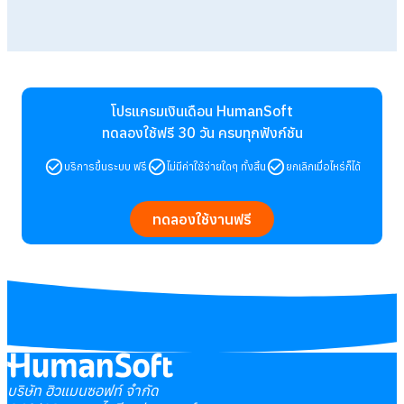
โปรแกรมเงินเดือน HumanSoft
ทดลองใช้ฟรี 30 วัน
ครบทุกฟังก์ชัน
บริการขึ้นระบบ ฟรี
ไม่มีค่าใช้จ่ายใดๆ ทั้งสิ้น
ยกเลิกเมื่อไหร่ก็ได้
ทดลองใช้งานฟรี
บริษัท ฮิวแมนซอฟท์ จำกัด