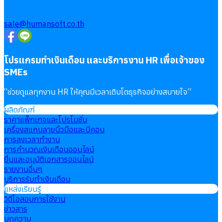
sale@humansoft.co.th
โปรแกรมทำเงินเดือน และบริการงาน HR เพื่อเจ้าของ
SMEs
“
ช่วยดูแลทุกงาน HR ให้คุณมีเวลาเติบโตธุรกิจอย่างสบายใจ
”
ผลิตภัณฑ์
ราคาแพ็กเกจและโปรโมชั่น
เครื่องสแกนลายนิ้วมือและบีคอน
การลงเวลาทำงาน
การคำนวณเงินเดือนออนไลน์
ยื่นและอนุมัติเอกสารออนไลน์
รายงานอื่นๆ
บริการรับทำเงินเดือน
แหล่งเรียนรู้
วิดีโอสอนการใช้งาน
ข่าวสาร
บทความ