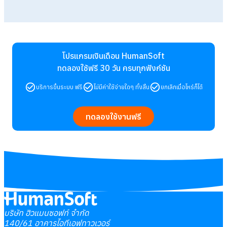
โปรแกรมเงินเดือน HumanSoft
ทดลองใช้ฟรี 30 วัน
ครบทุกฟังก์ชัน
บริการขึ้นระบบ ฟรี
ไม่มีค่าใช้จ่ายใดๆ ทั้งสิ้น
ยกเลิกเมื่อไหร่ก็ได้
ทดลองใช้งานฟรี
บริษัท ฮิวแมนซอฟท์ จำกัด
140/61 อาคารไอทีเอฟทาวเวอร์