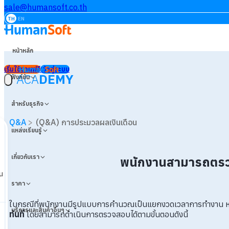
sale@humansoft.co.th
TH
EN
หน้าหลัก
เริ่มใช้งานฟรี
เข้าสู่ระบบ
ACA
DEMY
ฟังก์ชัน
สำหรับธุรกิจ
Q&A
>
(Q&A) การประมวลผลเงินเดือน
แหล่งเรียนรู้
เกี่ยวกับเรา
พนักงานสามารถตรวจ
น
ราคา
ในกรณีที่พนักงานมีรูปแบบการคำนวณเป็นแยกงวดเวลาการทำงาน ห
บริการและสินค้าอื่นๆ
ทันที
โดยสามารถดำเนินการตรวจสอบได้ตามขั้นตอนดังนี้