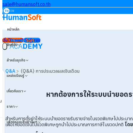
sale@humansoft.co.th
TH
EN
หน้าหลัก
เริ่มใช้งานฟรี
เข้าสู่ระบบ
ACA
DEMY
ฟังก์ชัน
สำหรับธุรกิจ
Q&A
>
(Q&A) การประมวลผลเงินเดือน
แหล่งเรียนรู้
เกี่ยวกับเรา
หากต้องการให้ระบบนำยอดรา
น
ราคา
สำหรับการตั้งค่าให้ระบบนำยอดรายรับรายจ่ายในงวดพิเศษไปประม
บริการและสินค้าอื่นๆ
เพื่อให้ยอดเงินในงวดพิเศษถูกนำไปประมาณการภาษีในงวดปกติ
โดยม