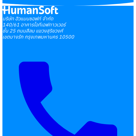
บริษัท ฮิวแมนซอฟท์ จำกัด
140/61 อาคารไอทีเอฟทาวเวอร์
ชั้น 25 ถนนสีลม แขวงสุริยวงศ์
เขตบางรัก กรุงเทพมหานคร 10500