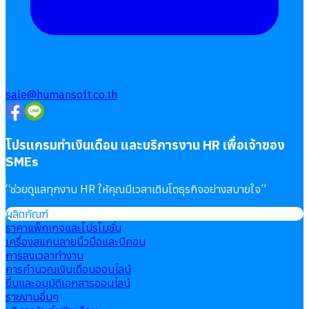
sale@humansoft.co.th
โปรแกรมทำเงินเดือน และบริการงาน HR เพื่อเจ้าของ
SMEs
“
ช่วยดูแลทุกงาน HR ให้คุณมีเวลาเติบโตธุรกิจอย่างสบายใจ
”
ผลิตภัณฑ์
ราคาแพ็กเกจและโปรโมชั่น
เครื่องสแกนลายนิ้วมือและบีคอน
การลงเวลาทำงาน
การคำนวณเงินเดือนออนไลน์
ยื่นและอนุมัติเอกสารออนไลน์
รายงานอื่นๆ