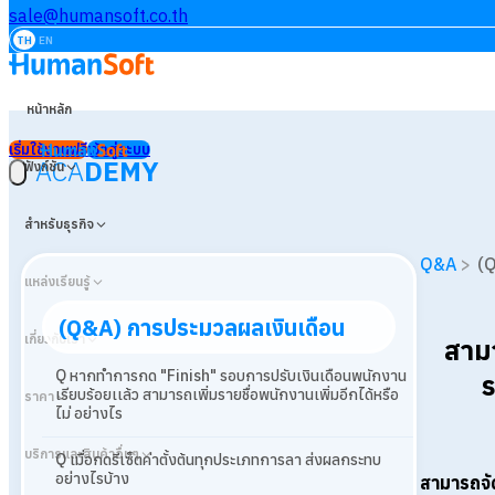
sale@humansoft.co.th
TH
EN
หน้าหลัก
เริ่มใช้งานฟรี
เข้าสู่ระบบ
ACA
DEMY
ฟังก์ชัน
สำหรับธุรกิจ
Q&A
>
(Q
แหล่งเรียนรู้
(Q&A) การประมวลผลเงินเดือน
เกี่ยวกับเรา
สาม
Q หากทำการกด "Finish" รอบการปรับเงินเดือนพนักงาน
ร
เรียบร้อยเเล้ว สามารถเพิ่มรายชื่อพนักงานเพิ่มอีกได้หรือ
ราคา
ไม่ อย่างไร
บริการและสินค้าอื่นๆ
Q เมื่อกดรีเซ็ตค่าตั้งต้นทุกประเภทการลา ส่งผลกระทบ
อย่างไรบ้าง
สามารถจั