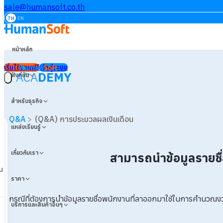
sale@humansoft.co.th
TH
EN
หน้าหลัก
เริ่มใช้งานฟรี
เข้าสู่ระบบ
ACA
DEMY
ฟังก์ชัน
สำหรับธุรกิจ
Q&A
>
(Q&A) การประมวลผลเงินเดือน
แหล่งเรียนรู้
เกี่ยวกับเรา
สามารถนำข้อมูลรายช
น
ราคา
กรณีที่ต้องการนำข้อมูลรายชื่อพนักงานที่ลาออกมาใช้ในการคำนวณง
บริการและสินค้าอื่นๆ