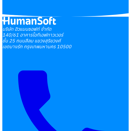
บริษัท ฮิวแมนซอฟท์ จำกัด
140/61 อาคารไอทีเอฟทาวเวอร์
ชั้น 25 ถนนสีลม แขวงสุริยวงศ์
เขตบางรัก กรุงเทพมหานคร 10500