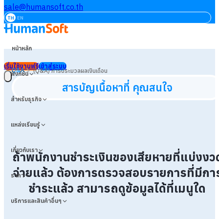
sale@humansoft.co.th
TH
EN
หน้าหลัก
เริ่มใช้งานฟรี
เข้าสู่ระบบ
>
Q&A
(Q&A) การประมวลผลเงินเดือน
ฟังก์ชัน
สารบัญเนื้อหาที่ คุณสนใจ
สำหรับธุรกิจ
แหล่งเรียนรู้
เกี่ยวกับเรา
ถ้าพนักงานชำระเงินของเสียหายที่แบ่งงว
จ่ายแล้ว ต้องการตรวจสอบรายการที่มีกา
ราคา
ชำระแล้ว สามารถดูข้อมูลได้ที่เมนูใด
บริการและสินค้าอื่นๆ