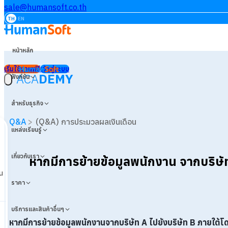
sale@humansoft.co.th
TH
EN
หน้าหลัก
เริ่มใช้งานฟรี
เข้าสู่ระบบ
ACA
DEMY
ฟังก์ชัน
สำหรับธุรกิจ
Q&A
>
(Q&A) การประมวลผลเงินเดือน
แหล่งเรียนรู้
เกี่ยวกับเรา
หากมีการย้ายข้อมูลพนักงาน จากบริษั
น
ราคา
บริการและสินค้าอื่นๆ
หากมีการย้ายข้อมูลพนักงานจากบริษัท A ไปยังบริษัท B ภายใต้