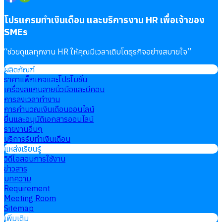
โปรแกรมทำเงินเดือน และบริการงาน HR เพื่อเจ้าของ
SMEs
“
ช่วยดูแลทุกงาน HR ให้คุณมีเวลาเติบโตธุรกิจอย่างสบายใจ
”
ผลิตภัณฑ์
ราคาแพ็กเกจและโปรโมชั่น
เครื่องสแกนลายนิ้วมือและบีคอน
การลงเวลาทำงาน
การคำนวณเงินเดือนออนไลน์
ยื่นและอนุมัติเอกสารออนไลน์
รายงานอื่นๆ
บริการรับทำเงินเดือน
แหล่งเรียนรู้
วิดีโอสอนการใช้งาน
ข่าวสาร
บทความ
Requirement
Meeting Room
Sitemap
เพิ่มเติม