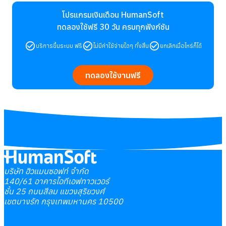
โปรแกรมเงินเดือน HumanSoft
ทดลองใช้ฟรี 30 วัน
ครบทุกฟังก์ชัน
บริการขึ้นระบบ ฟรี
ไม่มีค่าใช้จ่ายใดๆ ทั้งสิ้น
ยกเลิกเมื่อไหร่ก็ได้
ทดลองใช้งานฟรี
บริษัท ฮิวแมนซอฟท์ จำกัด
140/61 อาคารไอทีเอฟทาวเวอร์
ชั้น 25 ถนนสีลม แขวงสุริยวงศ์
เขตบางรัก กรุงเทพมหานคร 10500