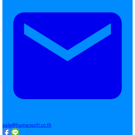
sale@humansoft.co.th