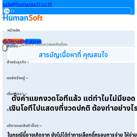
sale@humansoft.co.th
TH
EN
หน้าหลัก
เริ่มใช้งานฟรี
เข้าสู่ระบบ
>
Q&A
(Q&A) การประมวลผลเงินเดือน
ฟังก์ชัน
สารบัญเนื้อหาที่ คุณสนใจ
สำหรับธุรกิจ
แหล่งเรียนรู้
เกี่ยวกับเรา
ตั้งค่าแยกงวดโอทีแล้ว แต่ทำไมไม่มียอด
เงินโอทีไปแสดงที่งวดปกติ ต้องทำอย่างไ
ราคา
บริการและสินค้าอื่นๆ
ในกรณีนี้อาจเกิดจาก ยังไม่ได้ทำการเลือกติ๊กรอบการจ่าย ให้จ่าย