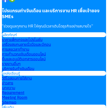
โปรแกรมทำเงินเดือน และบริการงาน HR เพื่อเจ้าของ
SMEs
“
ช่วยดูแลทุกงาน HR ให้คุณมีเวลาเติบโตธุรกิจอย่างสบายใจ
”
ผลิตภัณฑ์
ราคาแพ็กเกจและโปรโมชั่น
เครื่องสแกนลายนิ้วมือและบีคอน
การลงเวลาทำงาน
การคำนวณเงินเดือนออนไลน์
ยื่นและอนุมัติเอกสารออนไลน์
รายงานอื่นๆ
บริการรับทำเงินเดือน
แหล่งเรียนรู้
วิดีโอสอนการใช้งาน
ข่าวสาร
บทความ
Requirement
Meeting Room
Sitemap
เพิ่มเติม