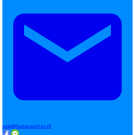
sale@humansoft.co.th