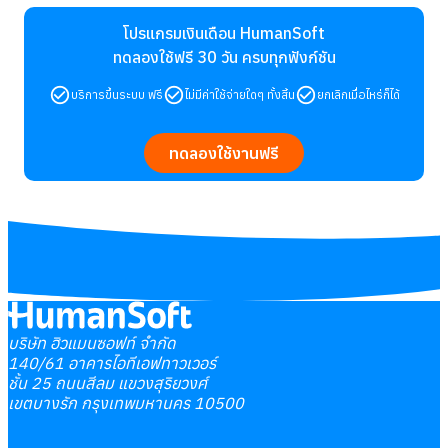
โปรแกรมเงินเดือน HumanSoft
ทดลองใช้ฟรี 30 วัน
ครบทุกฟังก์ชัน
บริการขึ้นระบบ ฟรี
ไม่มีค่าใช้จ่ายใดๆ ทั้งสิ้น
ยกเลิกเมื่อไหร่ก็ได้
ทดลองใช้งานฟรี
บริษัท ฮิวแมนซอฟท์ จำกัด
140/61 อาคารไอทีเอฟทาวเวอร์
ชั้น 25 ถนนสีลม แขวงสุริยวงศ์
เขตบางรัก กรุงเทพมหานคร 10500