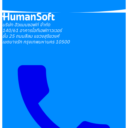
บริษัท ฮิวแมนซอฟท์ จำกัด
140/61 อาคารไอทีเอฟทาวเวอร์
ชั้น 25 ถนนสีลม แขวงสุริยวงศ์
เขตบางรัก กรุงเทพมหานคร 10500