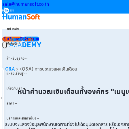
sale@humansoft.co.th
TH
EN
หน้าหลัก
เริ่มใช้งานฟรี
เข้าสู่ระบบ
ACA
DEMY
ฟังก์ชัน
สำหรับธุรกิจ
Q&A
>
(Q&A) การประมวลผลเงินเดือน
แหล่งเรียนรู้
เกี่ยวกับเรา
หน้าคำนวณเงินเดือนทั้งองค์กร "เมนูเ
น
ราคา
บริการและสินค้าอื่นๆ
ระบบจะแสดงข้อมูลพนักงานเฉพาะที่ยังไม่ได้อนุมัติเอกสาร หรือเอกสาร