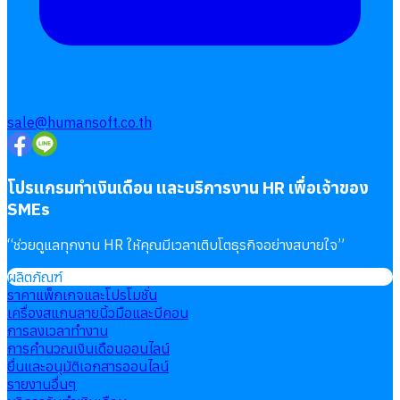
sale@humansoft.co.th
โปรแกรมทำเงินเดือน และบริการงาน HR เพื่อเจ้าของ
SMEs
“
ช่วยดูแลทุกงาน HR ให้คุณมีเวลาเติบโตธุรกิจอย่างสบายใจ
”
ผลิตภัณฑ์
ราคาแพ็กเกจและโปรโมชั่น
เครื่องสแกนลายนิ้วมือและบีคอน
การลงเวลาทำงาน
การคำนวณเงินเดือนออนไลน์
ยื่นและอนุมัติเอกสารออนไลน์
รายงานอื่นๆ