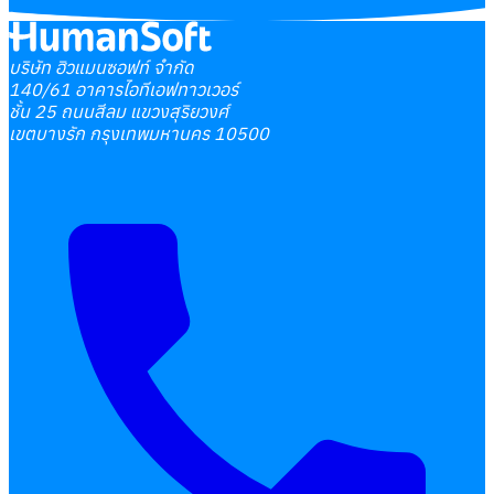
บริษัท ฮิวแมนซอฟท์ จำกัด
140/61 อาคารไอทีเอฟทาวเวอร์
ชั้น 25 ถนนสีลม แขวงสุริยวงศ์
เขตบางรัก กรุงเทพมหานคร 10500