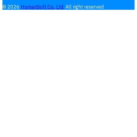
©
2026
HumanSoft Co., Ltd.
All right reserved