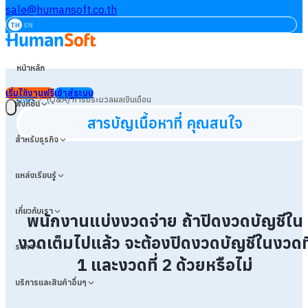
sale@humansoft.co.th
TH
EN
หน้าหลัก
เริ่มใช้งานฟรี
เข้าสู่ระบบ
>
Q&A
(Q&A) การประมวลผลเงินเดือน
ฟังก์ชัน
สารบัญเนื้อหาที่ คุณสนใจ
สำหรับธุรกิจ
แหล่งเรียนรู้
เกี่ยวกับเรา
พนักงานแบ่งงวดจ่าย ถ้าปิดงวดบัญชีใน
งวดเต็มไปแล้ว จะต้องปิดงวดบัญชีในงวดที
ราคา
1 และงวดที่ 2 ด้วยหรือไม่
บริการและสินค้าอื่นๆ