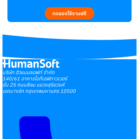
ทดลองใช้งานฟรี
บริษัท ฮิวแมนซอฟท์ จำกัด
140/61 อาคารไอทีเอฟทาวเวอร์
ชั้น 25 ถนนสีลม แขวงสุริยวงศ์
เขตบางรัก กรุงเทพมหานคร 10500