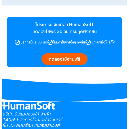
โปรแกรมเงินเดือน HumanSoft
ทดลองใช้ฟรี 30 วัน
ครบทุกฟังก์ชัน
บริการขึ้นระบบ ฟรี
ไม่มีค่าใช้จ่ายใดๆ ทั้งสิ้น
ยกเลิกเมื่อไหร่ก็ได้
ทดลองใช้งานฟรี
บริษัท ฮิวแมนซอฟท์ จำกัด
140/61 อาคารไอทีเอฟทาวเวอร์
ชั้น 25 ถนนสีลม แขวงสุริยวงศ์