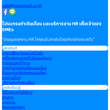
sale@humansoft.co.th
โปรแกรมทำเงินเดือน และบริการงาน HR เพื่อเจ้าของ
SMEs
“
ช่วยดูแลทุกงาน HR ให้คุณมีเวลาเติบโตธุรกิจอย่างสบายใจ
”
ผลิตภัณฑ์
ราคาแพ็กเกจและโปรโมชั่น
เครื่องสแกนลายนิ้วมือและบีคอน
การลงเวลาทำงาน
การคำนวณเงินเดือนออนไลน์
ยื่นและอนุมัติเอกสารออนไลน์
รายงานอื่นๆ
บริการรับทำเงินเดือน
แหล่งเรียนรู้
วิดีโอสอนการใช้งาน
ข่าวสาร
บทความ
Requirement